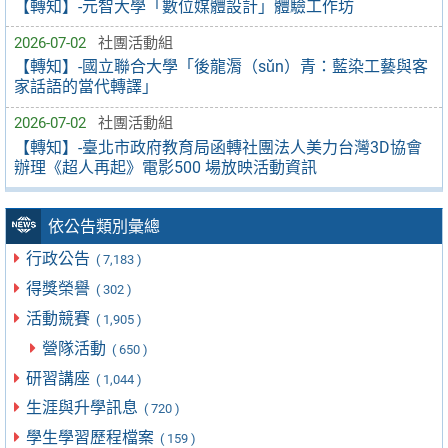
【轉知】-元智大學「數位媒體設計」體驗工作坊
2026-07-02
社團活動組
【轉知】-國立聯合大學「後龍漘（sǔn）青：藍染工藝與客
家話語的當代轉譯」
2026-07-02
社團活動組
【轉知】-臺北市政府教育局函轉社團法人美力台灣3D協會
辦理《超人再起》電影500 場放映活動資訊
依公告類別彙總
行政公告
( 7,183 )
得獎榮譽
( 302 )
活動競賽
( 1,905 )
營隊活動
( 650 )
研習講座
( 1,044 )
生涯與升學訊息
( 720 )
學生學習歷程檔案
( 159 )