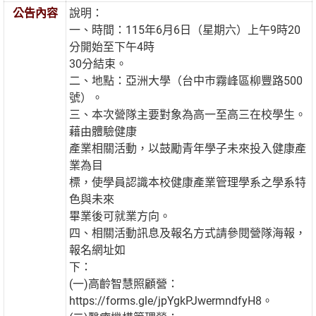
公告內容
說明：
一、時間：115年6月6日（星期六）上午9時20
分開始至下午4時
30分結束。
二、地點：亞洲大學（台中巿霧峰區柳豐路500
號）。
三、本次營隊主要對象為高一至高三在校學生。
藉由體驗健康
產業相關活動，以鼓勵青年學子未來投入健康產
業為目
標，使學員認識本校健康產業管理學系之學系特
色與未來
畢業後可就業方向。
四、相關活動訊息及報名方式請參閱營隊海報，
報名網址如
下：
(一)高齡智慧照顧營：
https://forms.gle/jpYgkPJwermndfyH8。