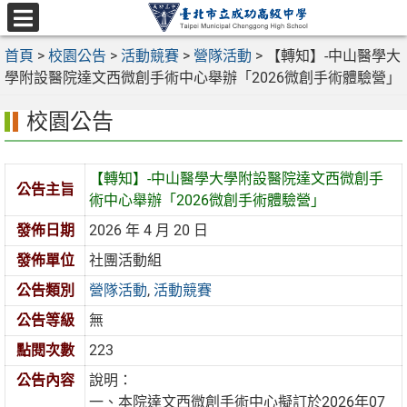
跳
至
選
主
首頁
>
校園公告
>
活動競賽
>
營隊活動
>
【轉知】-中山醫學大
單
要
學附設醫院達文西微創手術中心舉辦「2026微創手術體驗營」
內
校園公告
容
區
【轉知】-中山醫學大學附設醫院達文西微創手
公告主旨
術中心舉辦「2026微創手術體驗營」
發佈日期
2026 年 4 月 20 日
發佈單位
社團活動組
公告類別
營隊活動
,
活動競賽
公告等級
無
點閱次數
223
公告內容
說明：
一、本院達文西微創手術中心擬訂於2026年07