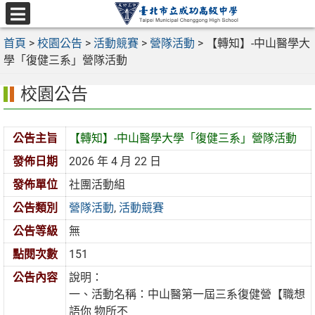
跳
至
選
主
首頁
>
校園公告
>
活動競賽
>
營隊活動
>
【轉知】-中山醫學大
單
要
學「復健三系」營隊活動
內
校園公告
容
區
公告主旨
【轉知】-中山醫學大學「復健三系」營隊活動
發佈日期
2026 年 4 月 22 日
發佈單位
社團活動組
公告類別
營隊活動
,
活動競賽
公告等級
無
點閱次數
151
公告內容
說明：
一、活動名稱：中山醫第一屆三系復健營【職想
語你 物所不