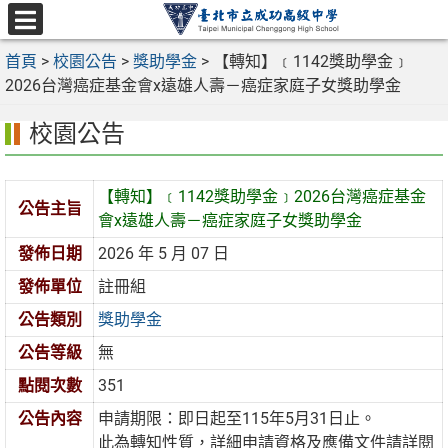
跳
至
選
主
首頁
>
校園公告
>
獎助學金
>
【轉知】﹝1142獎助學金﹞
單
要
2026台灣癌症基金會x遠雄人壽－癌症家庭子女獎助學金
內
校園公告
容
區
【轉知】﹝1142獎助學金﹞2026台灣癌症基金
公告主旨
會x遠雄人壽－癌症家庭子女獎助學金
發佈日期
2026 年 5 月 07 日
發佈單位
註冊組
公告類別
獎助學金
公告等級
無
點閱次數
351
公告內容
申請期限：即日起至115年5月31日止。
此為轉知性質，詳細申請資格及應備文件請詳閱