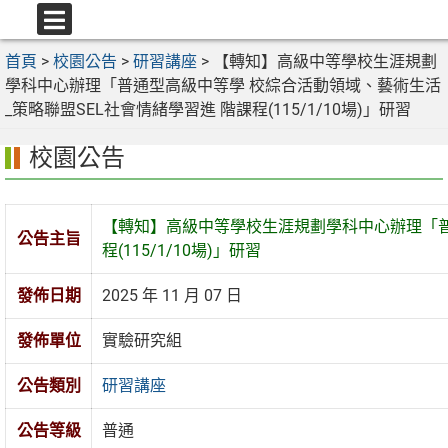
跳
至
選
主
首頁
>
校園公告
>
研習講座
>
【轉知】高級中等學校生涯規劃
單
要
學科中心辦理「普通型高級中等學 校綜合活動領域、藝術生活
內
_策略聯盟SEL社會情緒學習進 階課程(115/1/10場)」研習
容
校園公告
區
【轉知】高級中等學校生涯規劃學科中心辦理「普
公告主旨
程(115/1/10場)」研習
發佈日期
2025 年 11 月 07 日
發佈單位
實驗研究組
公告類別
研習講座
公告等級
普通