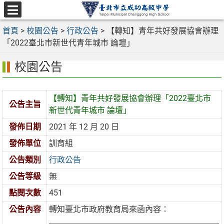
跳
至
選
主
首頁
>
校園公告
>
行政公告
>
【轉知】青年共好發展協會辦理
單
要
「2022臺北市新世代青年城市 論壇」
內
校園公告
容
區
【轉知】青年共好發展協會辦理「2022臺北市
公告主旨
新世代青年城市 論壇」
發佈日期
2021 年 12 月 20 日
發佈單位
訓育組
公告類別
行政公告
公告等級
無
點閱次數
451
公告內容
轉知臺北市政府教育局來函內容：