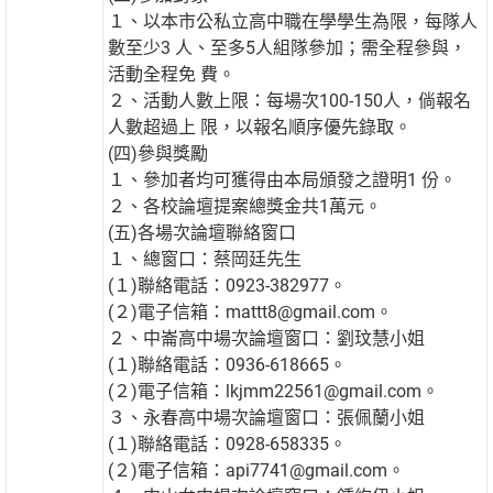
１、以本市公私立高中職在學學生為限，每隊人
數至少3 人、至多5人組隊參加；需全程參與，
活動全程免 費。
２、活動人數上限：每場次100-150人，倘報名
人數超過上 限，以報名順序優先錄取。
(四)參與獎勵
１、參加者均可獲得由本局頒發之證明1 份。
２、各校論壇提案總獎金共1萬元。
(五)各場次論壇聯絡窗口
１、總窗口：蔡岡廷先生
(１)聯絡電話：0923-382977。
(２)電子信箱：mattt8@gmail.com。
２、中崙高中場次論壇窗口：劉玟慧小姐
(１)聯絡電話：0936-618665。
(２)電子信箱：lkjmm22561@gmail.com。
３、永春高中場次論壇窗口：張佩蘭小姐
(１)聯絡電話：0928-658335。
(２)電子信箱：api7741@gmail.com。