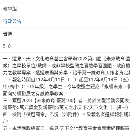
教學組
行政公告
普通
518
一、遠見．天下文化教育基金會舉辦2023第四屆【未來教育 臺
級）之學校單位/教師，或非學校型態之實驗學習團體、政府
力之教學專案，透過表揚與分享，給予第一線教育工作者肯定
二、報名時間自112年4月11日（二）起至112年8月18日
中/高中（1~12年級）之學生。今年徵選主題為「永續未來
面向持續發展之有感教學教案。
三、獲選2023【未來教育 臺灣100】者，將於大型活動公
新臺幣5萬元獎金及新臺幣5萬元之小天下/天下文化（二擇一
四、檢附「徵選簡章」乙份（如附件）。欲報名者逕詳報名網站https://t
/。
五、本活動聯絡窗口：遠見·天下文化教育基金會專案經理賴慧勳小姐(02