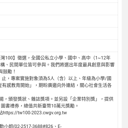
灣100】徵選，全國公私立小學、國中、高中（1~12年
機構、民間單位皆可參與。我們將選出年度最具創意與影響
與鼓勵！
（五）止，專案實施對象須為5人（含）以上、年級為小學/國
，從有感教育開始」，期盼廣邀向外連結，關心社會生活各
開表揚，頒發獎狀、雜誌獎項。並另設「企業特別獎」，提供
）圖書禮券，總值共新臺幣10萬元獎勵。
w100-2023.cwgv.org.tw
-2517-3688#826、E-