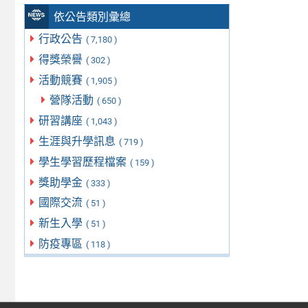
依公告類別彙總
行政公告
( 7,180 )
得獎榮譽
( 302 )
活動競賽
( 1,905 )
營隊活動
( 650 )
研習講座
( 1,043 )
生涯與升學訊息
( 719 )
學生學習歷程檔案
( 159 )
獎助學金
( 333 )
國際交流
( 51 )
新生入學
( 51 )
防疫專區
( 118 )