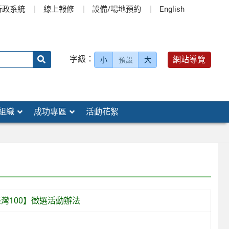
行政系統
線上報修
設備/場地預約
English
送出
字級：
網站導覽
小
預設
大
搜
尋：
組織
成功專區
活動花絮
灣100】徵選活動辦法