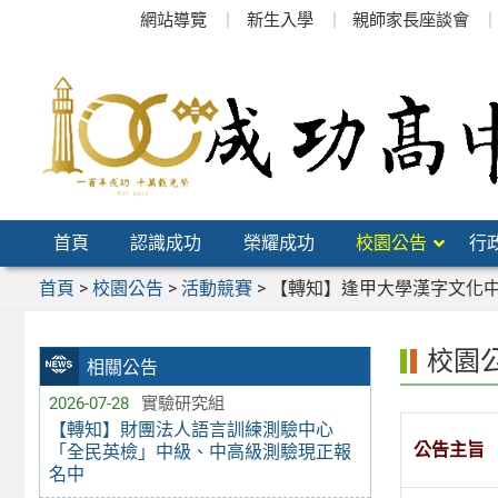
跳
網站導覽
新生入學
親師家長座談會
至
主
要
內
容
區
首頁
認識成功
榮耀成功
校園公告
行
首頁
>
校園公告
>
活動競賽
>
【轉知】逢甲大學漢字文化中
校園
相關公告
2026-07-28
實驗研究組
【轉知】財團法人語言訓練測驗中心
公告主旨
「全民英檢」中級、中高級測驗現正報
名中