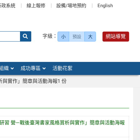
行政系統
線上報修
設備/場地預約
English
送出
字級：
網站導覽
小
預設
大
搜
尋：
組織
成功專區
活動花絮
析與實作」簡章與活動海報1 份
術研習 營—戰後臺灣書家風格賞析與實作」簡章與活動海報