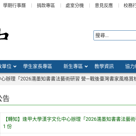
學期行事曆
捐款專區
處室分機
意見反應
校務
政單位
學生家長專區
新生專區
教學資訊
協力
心辦理「2026濡墨知書書法藝術研習 營—戰後臺灣書家風格賞
公告
【轉知】逢甲大學漢字文化中心辦理「2026濡墨知書書法藝
1 份