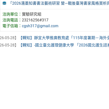
「2026濡墨知書書法藝術研習 營—戰後臺灣書家風格賞析
洽詢單位：
實驗研究組
洽詢電話：
23216256#317
電子信箱：
cgsh317@gmail.com
26-05-28】
【轉知】靜宜大學推廣教育處「115年度暑期－海外全方
26-05-28】
【轉知】-國立臺北護理健康大學 「2026國北護生諮系