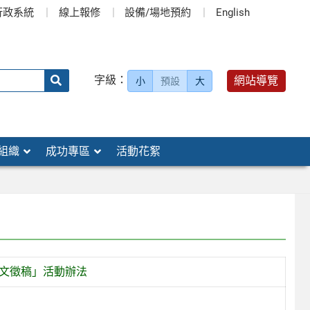
行政系統
線上報修
設備/場地預約
English
送出
字級：
網站導覽
小
預設
大
搜
尋：
組織
成功專區
活動花絮
圖文徵稿」活動辦法