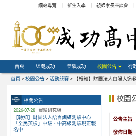
跳
網站導覽
新生入學
親師家長座談會
至
主
要
內
容
區
首頁
認識成功
榮耀成功
校園公告
行
首頁
>
校園公告
>
活動競賽
>
【轉知】財團法人白陽大道教
校園
相關公告
2026-07-28
實驗研究組
【轉知】財團法人語言訓練測驗中心
公告主旨
「全民英檢」中級、中高級測驗現正報
名中
發佈日期