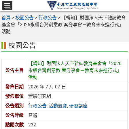
跳
至
選
主
首頁
>
校園公告
>
行政公告
>
【轉知】財團法人天下雜誌教育
單
要
基金會「2026永續台灣創意教 案分享會－教育未來進行式」
內
活動
容
校園公告
區
【轉知】財團法人天下雜誌教育基金會「2026
公告主旨
永續台灣創意教 案分享會－教育未來進行式」
活動
發佈日期
2026 年 7 月 07 日
發佈單位
實驗研究組
公告類別
行政公告
,
活動競賽
,
研習講座
公告等級
普通
點閱次數
232