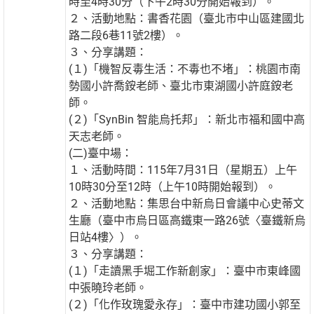
時至4時30分（下午2時30分開始報到）。
２、活動地點：書香花園（臺北市中山區建國北
路二段6巷11號2樓）。
３、分享講題：
(１)「機智反毒生活：不毒也不堵」：桃園市南
勢國小許喬銨老師、臺北市東湖國小許庭銨老
師。
(２)「SynBin 智能烏托邦」：新北市福和國中高
天志老師。
(二)臺中場：
１、活動時間：115年7月31日（星期五）上午
10時30分至12時（上午10時開始報到）。
２、活動地點：集思台中新烏日會議中心史蒂文
生廳（臺中市烏日區高鐵東一路26號〈臺鐵新烏
日站4樓〉）。
３、分享講題：
(１)「走讀黑手堀工作新創家」：臺中市東峰國
中張曉玲老師。
(２)「化作玫瑰愛永存」：臺中市建功國小郭至