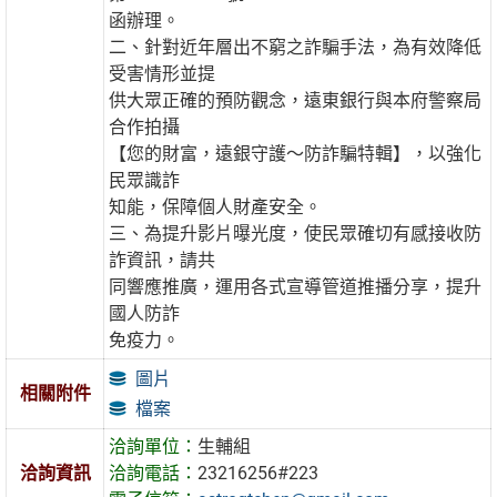
函辦理。
二、針對近年層出不窮之詐騙手法，為有效降低
受害情形並提
供大眾正確的預防觀念，遠東銀行與本府警察局
合作拍攝
【您的財富，遠銀守護～防詐騙特輯】，以強化
民眾識詐
知能，保障個人財產安全。
三、為提升影片曝光度，使民眾確切有感接收防
詐資訊，請共
同響應推廣，運用各式宣導管道推播分享，提升
國人防詐
免疫力。
圖片
相關附件
檔案
洽詢單位：
生輔組
洽詢資訊
洽詢電話：
23216256#223