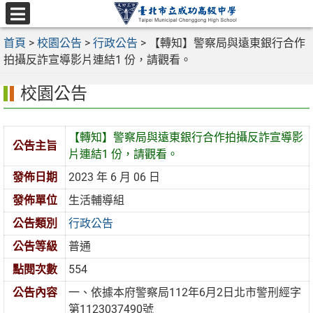
跳
至
選
主
首頁
>
校園公告
>
行政公告
>
【轉知】警察局與遠東銀行合作
單
要
拍攝反詐宣導影片連結1 份，請觀看。
內
校園公告
容
區
【轉知】警察局與遠東銀行合作拍攝反詐宣導影
公告主旨
片連結1 份，請觀看。
發佈日期
2023 年 6 月 06 日
發佈單位
生活輔導組
公告類別
行政公告
公告等級
普通
點閱次數
554
公告內容
一、依據本府警察局112年6月2日北市警刑經字
第1123037490號