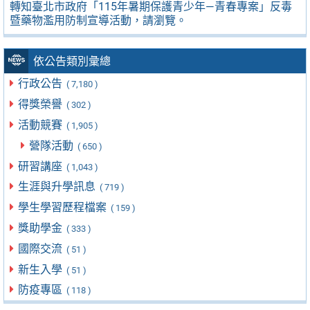
轉知臺北市政府「115年暑期保護青少年—青春專案」反毒
暨藥物濫用防制宣導活動，請瀏覽。
依公告類別彙總
行政公告
( 7,180 )
得獎榮譽
( 302 )
活動競賽
( 1,905 )
營隊活動
( 650 )
研習講座
( 1,043 )
生涯與升學訊息
( 719 )
學生學習歷程檔案
( 159 )
獎助學金
( 333 )
國際交流
( 51 )
新生入學
( 51 )
防疫專區
( 118 )