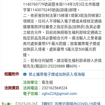
1140760779號函暨本局114年3月3日北市衛健
字第1143075245號函(諒達)辦理。
二、依菸害防制法第15條第1項第3款及同條第2
項規定，任何人不得輸入電子煙或未經核定通過
健康風險評估審查之指定菸品(加熱菸)及其必要
之組合元件，目前尚無經衛生福利部核定通過之
指定菸品及其必要組合元件。違法輸入之業者最
高可處新臺幣5千萬元罰鍰；旅客攜帶電子煙或
加熱菸入境者，處新臺幣 5萬元至500萬元罰
鍰。
三、若有任何疑問，請洽衛生福利部承辦人許庭
毓先生(電話02-25220888 轉609)。
相關附件
禁止攜帶電子煙或加熱菸入境海報
洽詢單位：
衛生組
洽詢資訊
洽詢電話：
23216256#224
電子信箱：
cghs224@gmail.com
【2025-05-26】
【轉知】因應近期國內COVID-19疫情