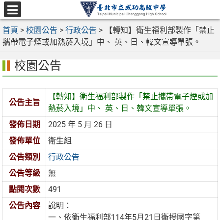
跳
至
選
主
首頁
>
校園公告
>
行政公告
>
【轉知】衛生福利部製作「禁止
單
要
攜帶電子煙或加熱菸入境」中、 英、日、韓文宣導單張。
內
校園公告
容
區
【轉知】衛生福利部製作「禁止攜帶電子煙或加
公告主旨
熱菸入境」中、 英、日、韓文宣導單張。
發佈日期
2025 年 5 月 26 日
發佈單位
衛生組
公告類別
行政公告
公告等級
無
點閱次數
491
公告內容
說明：
一、依衛生福利部114年5月21日衛授國字第