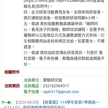
(https://forms.gle/7HprrYh2AMKqeLfk9)或填寫
報名表(如附件)。
四、此次研習活動費用全免，全程參與研習者，
將於課程結束後，核發教師研習時數6小時。
五、敬請 貴校鼓勵教職員踴躍參與「親師同
心，看見孩子的情緒」教師培訓課程，並惠予所
屬教師以公假登記方式及課務調整方式參與，衍
生相關費用由各校依規定支給。如蒙惠允、不勝
感激。
六、敬請 貴校協助宣傳此研習資訊，刊登於 貴
校官網、電子佈告欄、教職員通訊群組或網路平
台。
相關附件
洽詢單位：
實驗研究組
洽詢資訊
洽詢電話：
23216256#317
電子信箱：
cgsh317@gmail.com
【2025-08-20】
【極重要】114學年度第1學期高一
（111-121）跑班選修選課說明及指引