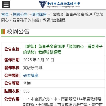
跳
至
選
主
首頁
>
校園公告
>
研習講座
>
【轉知】董事基金會辦理「親師
單
要
同心，看見孩子的情緒」教師培訓課程
內
校園公告
容
區
【轉知】董事基金會辦理「親師同心，看見孩子
公告主旨
的情緒」教師培訓課程
發佈日期
2025 年 8 月 20 日
發佈單位
實驗研究組
公告類別
研習講座
公告等級
普通
點閱次數
356
公告內容
一、本會將於北、中、南部辦理114年度教師培
訓課程，分別與臺北市立成淵高級中學、臺中市