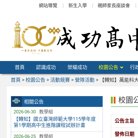
跳
網站導覽
新生入學
親師家長座談會
至
主
要
內
容
區
首頁
認識成功
榮耀成功
校園公告
行
首頁
>
校園公告
>
活動競賽
>
營隊活動
>
【轉知】萬能科
校園
相關公告
2026-06-30
教學組
【轉知】國立臺灣師範大學115學年度
公告主旨
第1學期高中生進階課程試辦計畫
發佈日期
2026-06-25
教學組