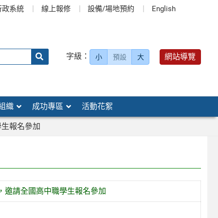
行政系統
線上報修
設備/場地預約
English
送出
字級：
網站導覽
小
預設
大
搜
尋：
組織
成功專區
活動花絮
學生報名參加
，邀請全國高中職學生報名參加