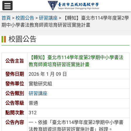
跳
至
選
主
首頁
>
校園公告
>
研習講座
>
【轉知】臺北市114學年度第2學
單
要
期中小學書法教育師資培育研習班實施計畫
內
校園公告
容
區
【轉知】臺北市114學年度第2學期中小學書法
公告主旨
教育師資培育研習班實施計畫
發佈日期
2026 年 1 月 09 日
發佈單位
實驗研究組
公告類別
研習講座
公告等級
普通
點閱次數
312
公告內容
一、依據「臺北市114學年度第2學期中小學書
法教育師資培育研習班實施計畫」辦理。