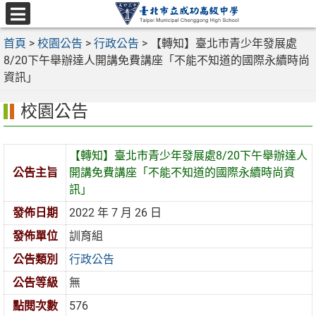
跳
至
選
主
首頁
>
校園公告
>
行政公告
>
【轉知】臺北市青少年發展處
單
要
8/20下午舉辦達人開講免費講座「不能不知道的國際永續時尚
內
資訊」
容
校園公告
區
【轉知】臺北市青少年發展處8/20下午舉辦達人
公告主旨
開講免費講座「不能不知道的國際永續時尚資
訊」
發佈日期
2022 年 7 月 26 日
發佈單位
訓育組
公告類別
行政公告
公告等級
無
點閱次數
576