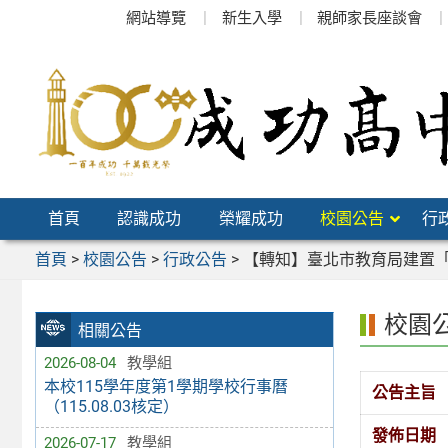
跳
網站導覽
新生入學
親師家長座談會
至
主
要
內
容
區
首頁
認識成功
榮耀成功
校園公告
行
首頁
>
校園公告
>
行政公告
>
【轉知】臺北市教育局建置
校園
相關公告
2026-08-04
教學組
本校115學年度第1學期學校行事曆
公告主旨
（115.08.03核定）
發佈日期
2026-07-17
教學組