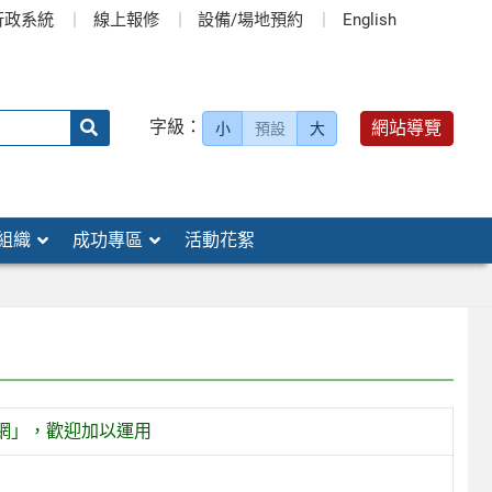
行政系統
線上報修
設備/場地預約
English
送出
字級：
網站導覽
小
預設
大
搜
尋：
組織
成功專區
活動花絮
網」，歡迎加以運用