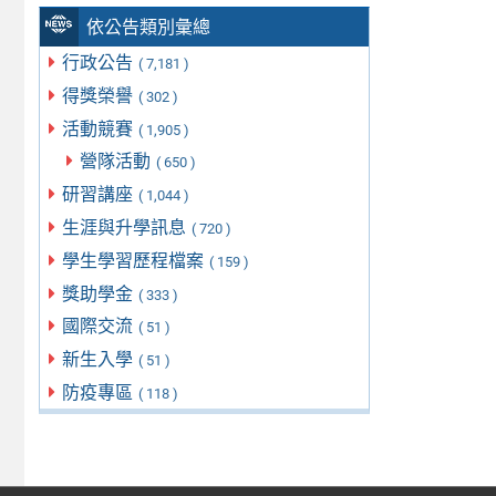
依公告類別彙總
行政公告
( 7,181 )
得獎榮譽
( 302 )
活動競賽
( 1,905 )
營隊活動
( 650 )
研習講座
( 1,044 )
生涯與升學訊息
( 720 )
學生學習歷程檔案
( 159 )
獎助學金
( 333 )
國際交流
( 51 )
新生入學
( 51 )
防疫專區
( 118 )