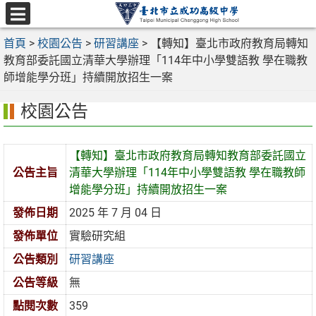
跳
至
選
主
首頁
>
校園公告
>
研習講座
>
【轉知】臺北市政府教育局轉知
單
要
教育部委託國立清華大學辦理「114年中小學雙語教 學在職教
內
師增能學分班」持續開放招生一案
容
校園公告
區
【轉知】臺北市政府教育局轉知教育部委託國立
公告主旨
清華大學辦理「114年中小學雙語教 學在職教師
增能學分班」持續開放招生一案
發佈日期
2025 年 7 月 04 日
發佈單位
實驗研究組
公告類別
研習講座
公告等級
無
點閱次數
359