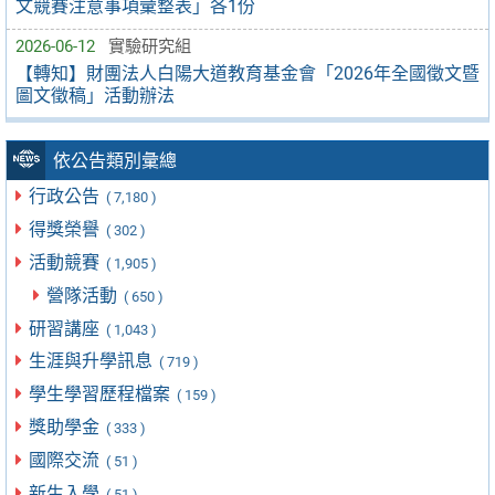
文競賽注意事項彙整表」各1份
2026-06-12
實驗研究組
【轉知】財團法人白陽大道教育基金會「2026年全國徵文暨
圖文徵稿」活動辦法
依公告類別彙總
行政公告
( 7,180 )
得獎榮譽
( 302 )
活動競賽
( 1,905 )
營隊活動
( 650 )
研習講座
( 1,043 )
生涯與升學訊息
( 719 )
學生學習歷程檔案
( 159 )
獎助學金
( 333 )
國際交流
( 51 )
新生入學
( 51 )