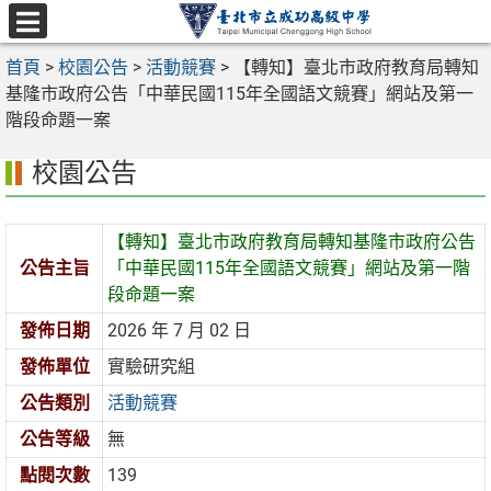
跳
至
選
主
首頁
>
校園公告
>
活動競賽
>
【轉知】臺北市政府教育局轉知
單
要
基隆市政府公告「中華民國115年全國語文競賽」網站及第一
內
階段命題一案
容
校園公告
區
【轉知】臺北市政府教育局轉知基隆市政府公告
公告主旨
「中華民國115年全國語文競賽」網站及第一階
段命題一案
發佈日期
2026 年 7 月 02 日
發佈單位
實驗研究組
公告類別
活動競賽
公告等級
無
點閱次數
139