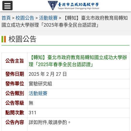
跳
至
選
主
首頁
>
校園公告
>
活動競賽
>
【轉知】臺北市政府教育局轉知
單
要
國立成功大學辦理「2025年春季全民台語認證」
內
校園公告
容
區
【轉知】臺北市政府教育局轉知國立成功大學辦
公告主旨
理「2025年春季全民台語認證」
發佈日期
2025 年 2 月 27 日
發佈單位
實驗研究組
公告類別
活動競賽
公告等級
無
點閱次數
311
公告內容
詳如附件,敬請參酌。