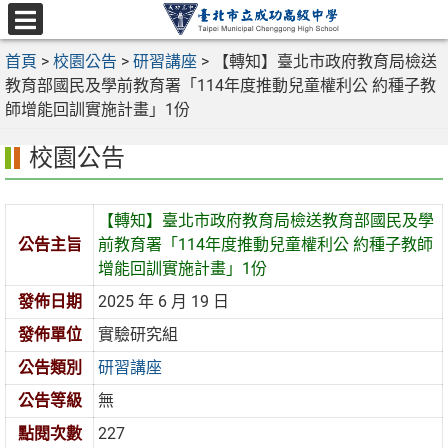
跳
至
選
主
首頁
>
校園公告
>
研習講座
>
【轉知】臺北市政府教育局檢送
單
要
教育部國民及學前教育署「114年度推動兒童權利公 約種子教
內
師增能回訓實施計畫」1份
容
校園公告
區
【轉知】臺北市政府教育局檢送教育部國民及學
公告主旨
前教育署「114年度推動兒童權利公 約種子教師
增能回訓實施計畫」1份
發佈日期
2025 年 6 月 19 日
發佈單位
實驗研究組
公告類別
研習講座
公告等級
無
點閱次數
227