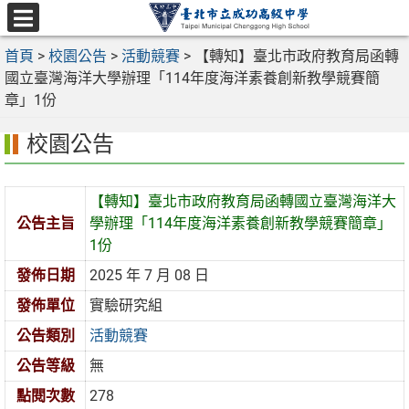
跳
至
選
主
首頁
>
校園公告
>
活動競賽
>
【轉知】臺北市政府教育局函轉
單
要
國立臺灣海洋大學辦理「114年度海洋素養創新教學競賽簡
內
章」1份
容
校園公告
區
【轉知】臺北市政府教育局函轉國立臺灣海洋大
公告主旨
學辦理「114年度海洋素養創新教學競賽簡章」
1份
發佈日期
2025 年 7 月 08 日
發佈單位
實驗研究組
公告類別
活動競賽
公告等級
無
點閱次數
278