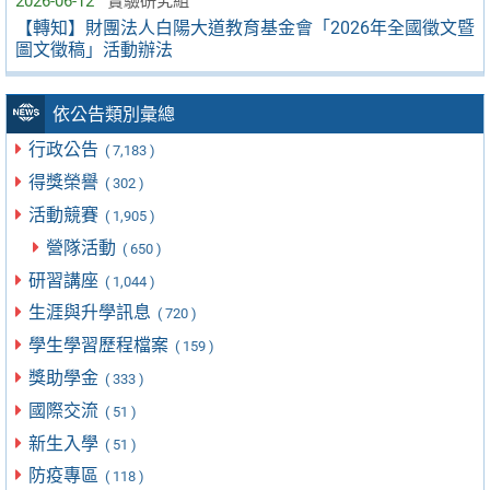
2026-06-12
實驗研究組
【轉知】財團法人白陽大道教育基金會「2026年全國徵文暨
圖文徵稿」活動辦法
依公告類別彙總
行政公告
( 7,183 )
得獎榮譽
( 302 )
活動競賽
( 1,905 )
營隊活動
( 650 )
研習講座
( 1,044 )
生涯與升學訊息
( 720 )
學生學習歷程檔案
( 159 )
獎助學金
( 333 )
國際交流
( 51 )
新生入學
( 51 )
防疫專區
( 118 )