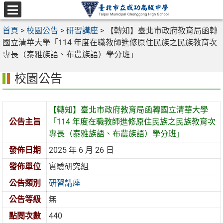
跳
至
選
主
首頁
>
校園公告
>
研習講座
>
【轉知】臺北市政府教育局函轉
單
要
國立清華大學「114 年度在職教師進修原住民族之民族教育次
內
專長（泰雅族語、布農族語）學分班」
容
校園公告
區
【轉知】臺北市政府教育局函轉國立清華大學
公告主旨
「114 年度在職教師進修原住民族之民族教育次
專長（泰雅族語、布農族語）學分班」
發佈日期
2025 年 6 月 26 日
發佈單位
實驗研究組
公告類別
研習講座
公告等級
無
點閱次數
440