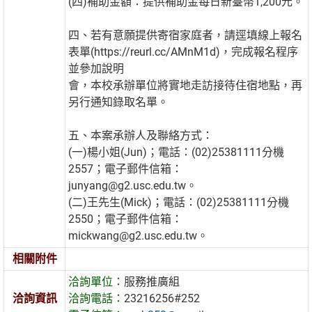
(四)補助金額：提供補助金每日新臺幣1,200元。
四、若有意願提供寄宿家庭者，請逕填線上報名
表單(https://reurl.cc/AMnM1d)，完成報名程序
並參加說明
會，本校承辦單位將實地走訪接待住宿地點，再
另行通知錄取名單。
五、本案承辦人及聯絡方式：
(一)楊小姐(Jun)；電話：(02)25381111分機
2557；電子郵件信箱：
junyang@g2.usc.edu.tw。
(二)王先生(Mick)；電話：(02)25381111分機
2550；電子郵件信箱：
mickwang@g2.usc.edu.tw。
相關附件
洽詢單位：
服務推廣組
洽詢資訊
洽詢電話：
23216256#252