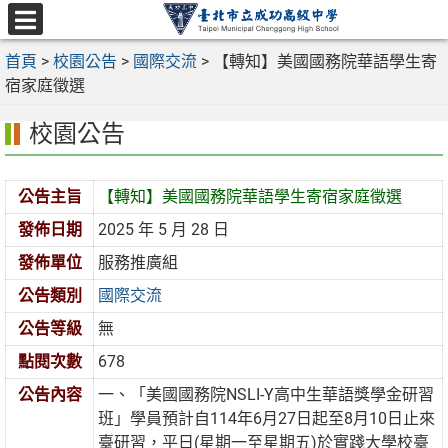
跳
至
選
主
首頁
>
校園公告
>
國際交流
>
【轉知】美國國務院華語學生寄
單
要
宿家庭徵選
內
校園公告
容
區
公告主旨
【轉知】美國國務院華語學生寄宿家庭徵選
發佈日期
2025 年 5 月 28 日
發佈單位
服務推廣組
公告類別
國際交流
公告等級
無
點閱次數
678
公告內容
一、「美國國務院NSLI-Y高中生華語獎學金研習
班」學員預計自114年6月27日起至8月10日止來
臺研習，平日(星期一至星期五)於實踐大學校臺