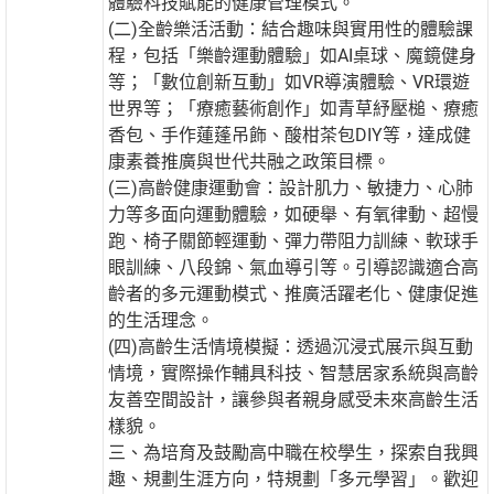
體驗科技賦能的健康管理模式。
(二)全齡樂活活動：結合趣味與實用性的體驗課
程，包括「樂齡運動體驗」如AI桌球、魔鏡健身
等；「數位創新互動」如VR導演體驗、VR環遊
世界等；「療癒藝術創作」如青草紓壓槌、療癒
香包、手作蓮蓬吊飾、酸柑茶包DIY等，達成健
康素養推廣與世代共融之政策目標。
(三)高齡健康運動會：設計肌力、敏捷力、心肺
力等多面向運動體驗，如硬舉、有氧律動、超慢
跑、椅子關節輕運動、彈力帶阻力訓練、軟球手
眼訓練、八段錦、氣血導引等。引導認識適合高
齡者的多元運動模式、推廣活躍老化、健康促進
的生活理念。
(四)高齡生活情境模擬：透過沉浸式展示與互動
情境，實際操作輔具科技、智慧居家系統與高齡
友善空間設計，讓參與者親身感受未來高齡生活
樣貌。
三、為培育及鼓勵高中職在校學生，探索自我興
趣、規劃生涯方向，特規劃「多元學習」。歡迎