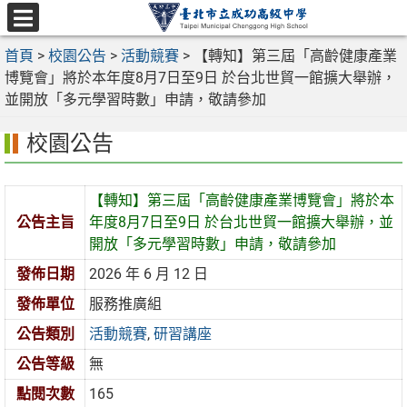
跳
至
選
主
首頁
>
校園公告
>
活動競賽
>
【轉知】第三屆「高齡健康產業
單
要
博覽會」將於本年度8月7日至9日 於台北世貿一館擴大舉辦，
內
並開放「多元學習時數」申請，敬請參加
容
校園公告
區
【轉知】第三屆「高齡健康產業博覽會」將於本
公告主旨
年度8月7日至9日 於台北世貿一館擴大舉辦，並
開放「多元學習時數」申請，敬請參加
發佈日期
2026 年 6 月 12 日
發佈單位
服務推廣組
公告類別
活動競賽
,
研習講座
公告等級
無
點閱次數
165