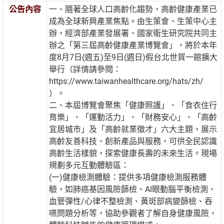
公告內容
一、隨著全球人口高齡化趨勢，高齡健康產業已
成為全球新興產業焦點。由生策會、生策中心主
辦，經濟部產業發展署、國家衛生研究院共同主
辦之「第三屆高齡健康產業博覽會」，將於本年
度8月7日(週五)至9日(週日)假台北世貿一館擴大
舉行（詳情請參閱：
https://www.taiwanhealthcare.org/hats/zh/
）。
二、本屆博覽會聚焦「健康照護」、「食衣住行
育樂」、「運動活力」、「財務安心」、「高齡
宜居城市」及「高齡就業徵才」六大主題，展示
高齡友善科技、創新產品與服務，可供全民認識
高齡生活樣貌，探索健康長壽的未來生活。現場
規劃多元互動體驗區：
(一)健康檢測體驗：提供多項健康檢測服務體
驗，如肺癌基因風險篩檢、AI眼動腦平衡檢測、
血管彈性/心律不整檢測、黃斑部病變篩檢、吞
嚥問題分析等，協助參觀者了解自身健康風險，