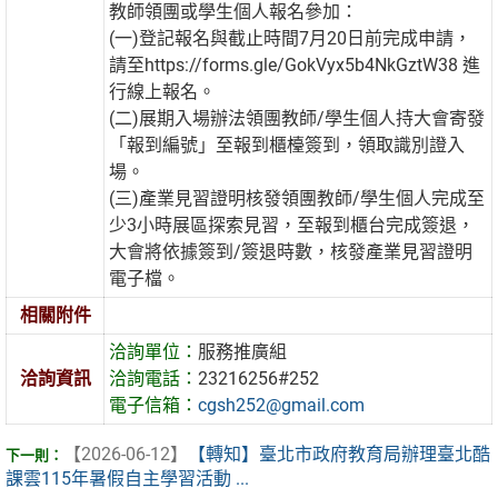
教師領團或學生個人報名參加：
(一)登記報名與截止時間7月20日前完成申請，
請至https://forms.gle/GokVyx5b4NkGztW38 進
行線上報名。
(二)展期入場辦法領團教師/學生個人持大會寄發
「報到編號」至報到櫃檯簽到，領取識別證入
場。
(三)產業見習證明核發領團教師/學生個人完成至
少3小時展區探索見習，至報到櫃台完成簽退，
大會將依據簽到/簽退時數，核發產業見習證明
電子檔。
相關附件
洽詢單位：
服務推廣組
洽詢資訊
洽詢電話：
23216256#252
電子信箱：
cgsh252@gmail.com
【2026-06-12】
【轉知】臺北市政府教育局辦理臺北酷
課雲115年暑假自主學習活動 ...