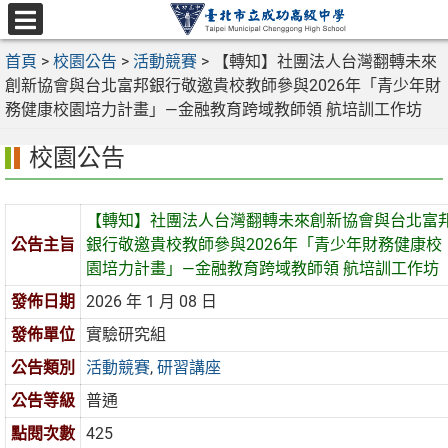
跳
至
選
主
首頁
>
校園公告
>
活動競賽
>
【轉知】社團法人台灣翻轉未來
單
要
創新協會與台北富邦銀行敬邀貴校教師參與2026年「青少年財
內
務健康校園培力計畫」—金融教育跨域教師領 航培訓工作坊
容
校園公告
區
【轉知】社團法人台灣翻轉未來創新協會與台北富
公告主旨
銀行敬邀貴校教師參與2026年「青少年財務健康校
園培力計畫」—金融教育跨域教師領 航培訓工作坊
發佈日期
2026 年 1 月 08 日
發佈單位
實驗研究組
公告類別
活動競賽
,
研習講座
公告等級
普通
點閱次數
425