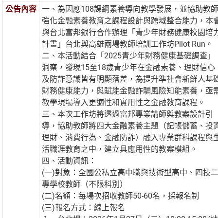
公告內容
一、為因應108課綱素養導向教學發展，並協助教
強化金融素養教育之課程設計與跨域整合能力，本
與台北富邦銀行合作辦理「青少年財務健康校園培
計畫」台北與高雄兩場教師培訓工作坊Pilot Run。
二、本活動結合「2025青少年財務健康基礎調查」
洞察，發現15至18歲青少年在金融素養、理財信心
及防詐意識皆有明顯落差，為提升準社會新鮮人基
財務健康能力，與賦能金融詐騙風險知能素養，亟
教學現場導入更適性和實用性之金融教育課程。
三、本次工作坊將透過富邦專業講師與教案設計引
導，協助教師將四大金融素養主題（記帳儲蓄、投
理財、消費行為、金融防詐）融入專業群科課程與
活職涯教育之中，建立具應用性的教案模組。
四、活動資訊：
(一)對象：全國公私立高中職與技術型高中、四技
專學校教師（不限科別）
(二)名額：每場次招收教師50-60名，採報名制
(三)報名方式：線上報名