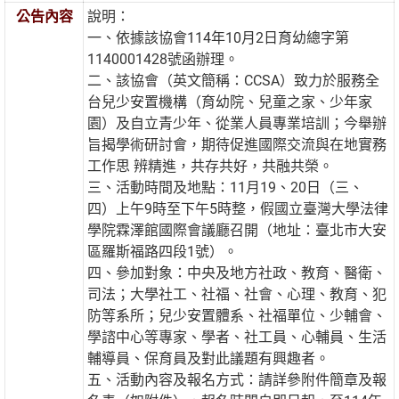
公告內容
說明：
一、依據該協會114年10月2日育幼總字第
1140001428號函辦理。
二、該協會（英文簡稱：CCSA）致力於服務全
台兒少安置機構（育幼院、兒童之家、少年家
園）及自立青少年、從業人員專業培訓；今舉辦
旨揭學術研討會，期待促進國際交流與在地實務
工作思 辨精進，共存共好，共融共榮。
三、活動時間及地點：11月19、20日（三、
四）上午9時至下午5時整，假國立臺灣大學法律
學院霖澤館國際會議廳召開（地址：臺北市大安
區羅斯福路四段1號）。
四、參加對象：中央及地方社政、教育、醫衛、
司法；大學社工、社福、社會、心理、教育、犯
防等系所；兒少安置體系、社福單位、少輔會、
學諮中心等專家、學者、社工員、心輔員、生活
輔導員、保育員及對此議題有興趣者。
五、活動內容及報名方式：請詳參附件簡章及報