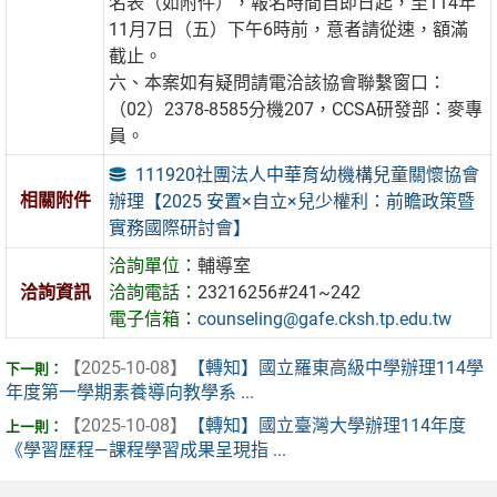
名表（如附件），報名時間自即日起，至114年
11月7日（五）下午6時前，意者請從速，額滿
截止。
六、本案如有疑問請電洽該協會聯繫窗口：
（02）2378-8585分機207，CCSA研發部：麥專
員。
111920社團法人中華育幼機構兒童關懷協會
相關附件
辦理【2025 安置×自立×兒少權利：前瞻政策暨
實務國際研討會】
洽詢單位：
輔導室
洽詢資訊
洽詢電話：
23216256#241~242
電子信箱：
counseling@gafe.cksh.tp.edu.tw
【2025-10-08】
【轉知】國立羅東高級中學辦理114學
年度第一學期素養導向教學系 ...
【2025-10-08】
【轉知】國立臺灣大學辦理114年度
《學習歷程—課程學習成果呈現指 ...