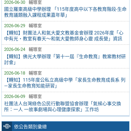
2026-06-30
輔導室
國立羅東高級中學辦理 「115年度高中以下各教育階段-生命
教育議題融入課程成果嘉年華」
2026-06-29
輔導室
【轉知】財團法人和氣大愛文教基金會辦理 2026年度「心
中有光・教室有春天～和氣大愛教師身心靈 成長營」資訊
2026-06-24
輔導室
【轉知】佛光大學辦理「第十一屆『生命教育』教案教材研
討會」
2026-06-18
輔導室
【轉知】115年度公私立高級中學「家長生命教育成長系 列
—家長生命教育知能研習」
2026-06-09
輔導室
社團法人台灣綠色公民行動聯盟協會辦理「氣候心事交換
所：一人 一故事劇場與心理健康探索」工作坊
依公告類別彙總