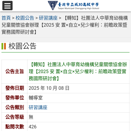
跳
至
選
主
首頁
>
校園公告
>
研習講座
>
【轉知】社團法人中華育幼機構
單
要
兒童關懷協會辦理【2025 安 置×自立×兒少權利：前瞻政策暨
內
實務國際研討會】
容
校園公告
區
【轉知】社團法人中華育幼機構兒童關懷協會辦
公告主旨
理【2025 安 置×自立×兒少權利：前瞻政策暨實
務國際研討會】
發佈日期
2025 年 10 月 08 日
發佈單位
輔導室
公告類別
研習講座
公告等級
無
點閱次數
426