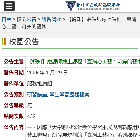
跳
至
選
主
首頁
>
校園公告
>
研習講座
>
【轉知】磨課師線上課程「臺灣
單
要
心工藝：可穿的藝術」
內
校園公告
容
區
公告主旨
【轉知】磨課師線上課程「臺灣心工藝：可穿的藝
發佈日期
2026 年 1 月 29 日
發佈單位
服務推廣組
公告類別
研習講座
,
學生學習歷程檔案
公告等級
無
點閱次數
452
公告內容
一、因應「大學聯盟深化數位學習推展與創新應用
藝工聯盟」所發展規劃的「臺灣工藝心」系列課程