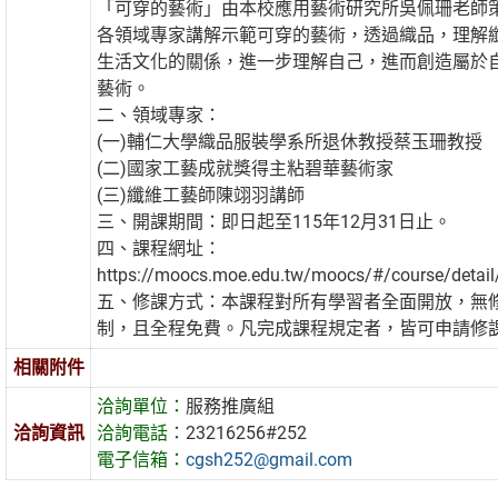
「可穿的藝術」由本校應用藝術研究所吳佩珊老師
各領域專家講解示範可穿的藝術，透過織品，理解
生活文化的關係，進一步理解自己，進而創造屬於
藝術。
二、領域專家：
(一)輔仁大學織品服裝學系所退休教授蔡玉珊教授
(二)國家工藝成就獎得主粘碧華藝術家
(三)纖維工藝師陳翊羽講師
三、開課期間：即日起至115年12月31日止。
四、課程網址：
https://moocs.moe.edu.tw/moocs/#/course/detai
五、修課方式：本課程對所有學習者全面開放，無
制，且全程免費。凡完成課程規定者，皆可申請修
相關附件
洽詢單位：
服務推廣組
洽詢資訊
洽詢電話：
23216256#252
電子信箱：
cgsh252@gmail.com