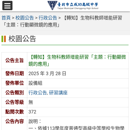
跳
至
選
主
首頁
>
校園公告
>
行政公告
>
【轉知】生物科教師增能研習
單
要
「主題：行動顯微鏡的應用」
內
校園公告
容
區
【轉知】生物科教師增能研習「主題：行動顯微
公告主旨
鏡的應用」
發佈日期
2025 年 3 月 28 日
發佈單位
設備組
公告類別
行政公告
,
研習講座
公告等級
無
點閱次數
372
公告內容
說明：
一、依據113學年度普通型高級中等學校生物學