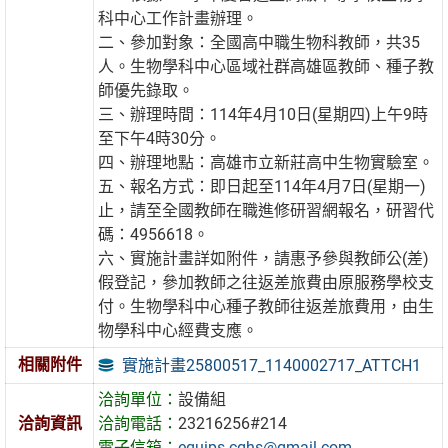
科中心工作計畫辦理。
二、參加對象：全國高中職生物科教師，共35
人。生物學科中心區域社群高雄區教師、種子教
師優先錄取。
三、辦理時間：114年4月10日(星期四)上午9時
至下午4時30分。
四、辦理地點：高雄市立新莊高中生物實驗室。
五、報名方式：即日起至114年4月7日(星期一)
止，請至全國教師在職進修研習網報名，研習代
碼：4956618。
六、實施計畫詳如附件，請惠予參與教師公(差)
假登記，參加教師之往返差旅費由原服務學校支
付。生物學科中心種子教師往返差旅費用，由生
物學科中心經費支應。
相關附件
實施計畫25800517_1140002717_ATTCH1
洽詢單位：
設備組
洽詢資訊
洽詢電話：
23216256#214
電子信箱：
equips.cghs@gmail.com