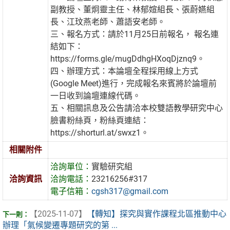
副教授、董炯靈主任、林郁媗組長、張蔚嬿組
長、江玟燕老師、蕭語安老師。
三、報名方式：請於11月25日前報名， 報名連
結如下：
https://forms.gle/mugDdhgHXoqDjznq9。
四、辦理方式：本論壇全程採用線上方式
(Google Meet)進行，完成報名來賓將於論壇前
一日收到論壇連線代碼。
五、相關訊息及公告請洽本校雙語教學研究中心
臉書粉絲頁，粉絲頁連結：
https://shorturl.at/swxz1。
相關附件
洽詢單位：
實驗研究組
洽詢資訊
洽詢電話：
23216256#317
電子信箱：
cgsh317@gmail.com
【2025-11-07】
【轉知】探究與實作課程北區推動中心
辦理「氣候變遷專題研究的第 ...