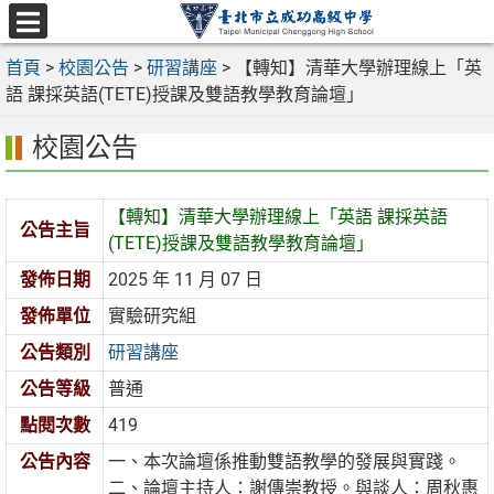
跳
至
選
主
首頁
>
校園公告
>
研習講座
>
【轉知】清華大學辦理線上「英
單
要
語 課採英語(TETE)授課及雙語教學教育論壇」
內
校園公告
容
區
【轉知】清華大學辦理線上「英語 課採英語
公告主旨
(TETE)授課及雙語教學教育論壇」
發佈日期
2025 年 11 月 07 日
發佈單位
實驗研究組
公告類別
研習講座
公告等級
普通
點閱次數
419
公告內容
一、本次論壇係推動雙語教學的發展與實踐。
二、論壇主持人：謝傳崇教授。與談人：周秋惠