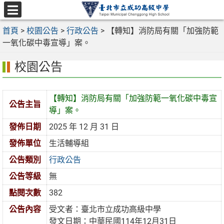
跳
至
選
主
首頁
>
校園公告
>
行政公告
>
【轉知】消防局有關「加強防範
單
要
一氧化碳中毒宣導」案。
內
校園公告
容
區
【轉知】消防局有關「加強防範一氧化碳中毒宣
公告主旨
導」案。
發佈日期
2025 年 12 月 31 日
發佈單位
生活輔導組
公告類別
行政公告
公告等級
無
點閱次數
382
公告內容
受文者：臺北市立成功高級中學
發文日期：中華民國114年12月31日