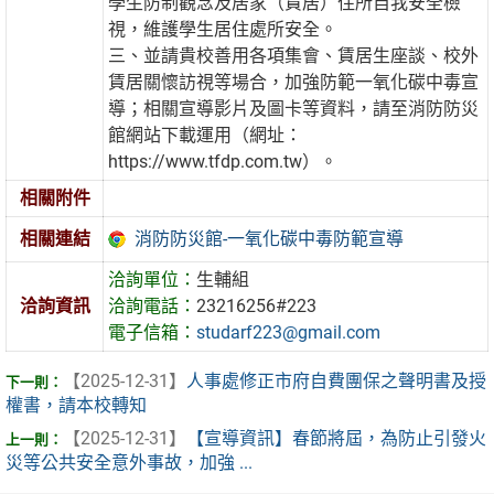
學生防制觀念及居家（賃居）住所自我安全檢
視，維護學生居住處所安全。
三、並請貴校善用各項集會、賃居生座談、校外
賃居關懷訪視等場合，加強防範一氧化碳中毒宣
導；相關宣導影片及圖卡等資料，請至消防防災
館網站下載運用（網址：
https://www.tfdp.com.tw）。
相關附件
消防防災館-一氧化碳中毒防範宣導
相關連結
洽詢單位：
生輔組
洽詢資訊
洽詢電話：
23216256#223
電子信箱：
studarf223@gmail.com
【2025-12-31】
人事處修正市府自費團保之聲明書及授
權書，請本校轉知
【2025-12-31】
【宣導資訊】春節將屆，為防止引發火
災等公共安全意外事故，加強 ...