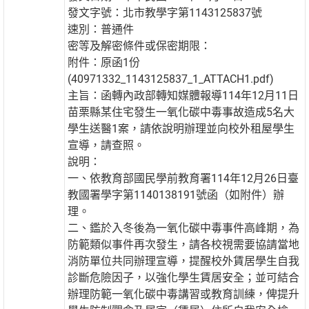
發文字號：北市教學字第1143125837號
速別：普通件
密等及解密條件或保密期限：
附件：原函1份
(40971332_1143125837_1_ATTACH1.pdf)
主旨：函轉內政部轉知媒體報導114年12月11日
苗栗縣某住宅發生一氧化碳中毒事故造成5名大
學生送醫1案，請依說明辦理並向校外租屋學生
宣導，請查照。
說明：
一、依教育部國民學前教育署114年12月26日臺
教國署學字第1140138191號函（如附件）辦
理。
二、鑑於入冬後為一氧化碳中毒事件高峰期，為
防範類似事件再次發生，請各校視需要協請當地
消防單位共同辦理宣導，提醒校外賃居學生自我
診斷危險因子，以強化學生賃居安全；並可結合
辦理防範一氧化碳中毒講習或教育訓練，俾提升