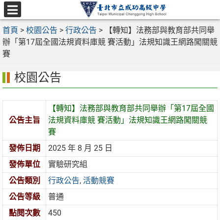
跳
至
選
主
首頁
>
校園公告
>
行政公告
>
【轉知】法務部與教育部共同舉
單
要
辦「第17屆全國法規資料庫競 賽活動」法規知識王網路闖關競
內
賽
容
校園公告
區
【轉知】法務部與教育部共同舉辦「第17屆全國
公告主旨
法規資料庫競 賽活動」法規知識王網路闖關競
賽
發佈日期
2025 年 8 月 25 日
發佈單位
實驗研究組
公告類別
行政公告
,
活動競賽
公告等級
普通
點閱次數
450