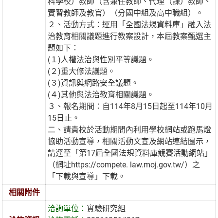
科學校）教師（含兼任教師、代理（課）教師、
實習教師及教官）（分國中組及高中職組）。
２、活動方式：運用「全國法規資料庫」融入法
治教育相關議題進行教案設計，本屆教案甄選主
題如下：
(１)人權法治與性別平等議題。
(２)重大修法議題。
(３)資訊與網路安全議題。
(４)其他與法治教育相關議題。
３、報名期間：自114年8月15日起至114年10月
15日止。
二、請貴校於活動期間內利用學校網站或跑馬燈
協助活動宣導，相關活動文宣及網站連結圖示，
請逕至「第17屆全國法規資料庫競賽活動網站」
（網址https://compete. law.moj.gov.tw/）之
「下載與宣導」下載。
相關附件
洽詢單位：
實驗研究組