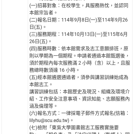
(一)招募對象：在校學生，具服務熱忱，並認同
本館宗旨者。
(二)報名日期：114年9月8日(一)至114年9月26
日(五)。
(三)服務期程：114年10月13日(一)至115年6月
26日(五)。
(四)服務時數：依本館需求及志工意願排班，原
則以學期為一個期程。申請者通過本館甄選後，
須於期程內每次服務滿 2 小時（含）以上，且服
務總時數須達 16 小時。
(五)經本館遴選通過者，須參與講習訓練始成為
本館志工。
講習訓練包括：本館歷史及現況、組織及環境介
紹、工作安全注意事項、資訊知能、志願服務內
涵及倫理等。
(六)報名方式：一律採電子郵件方式報名(信箱：
lilyhu@scu.edu.tw)。
(七)檢附「東吳大學圖書館志工服務實施要