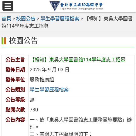
跳
至
選
主
首頁
>
校園公告
>
學生學習歷程檔案
>
【轉知】東吳大學圖書
單
要
館114學年度志工招募
內
校園公告
容
區
公告主旨
【轉知】東吳大學圖書館114學年度志工招募
發佈日期
2025 年 9 月 03 日
發佈單位
服務推廣組
公告類別
學生學習歷程檔案
公告等級
無
點閱次數
730
公告內容
一、依「東吳大學圖書館志工服務實施要點」辦
理。
二、有關志工招募說明如下：