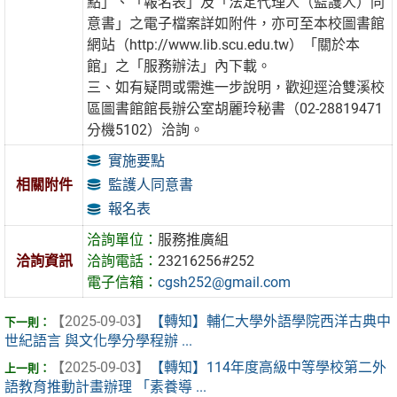
點」、「報名表」及「法定代理人（監護人）同
意書」之電子檔案詳如附件，亦可至本校圖書館
網站（http://www.lib.scu.edu.tw）「關於本
館」之「服務辦法」內下載。
三、如有疑問或需進一步說明，歡迎逕洽雙溪校
區圖書館館長辦公室胡麗玲秘書（02-28819471
分機5102）洽詢。
實施要點
監護人同意書
相關附件
報名表
洽詢單位：
服務推廣組
洽詢資訊
洽詢電話：
23216256#252
電子信箱：
cgsh252@gmail.com
【2025-09-03】
【轉知】輔仁大學外語學院西洋古典中
世紀語言 與文化學分學程辦 ...
【2025-09-03】
【轉知】114年度高級中等學校第二外
語教育推動計畫辦理 「素養導 ...