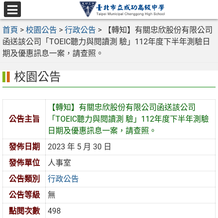
跳
至
選
主
首頁
>
校園公告
>
行政公告
>
【轉知】有關忠欣股份有限公司
單
要
函送該公司「TOEIC聽力與閱讀測 驗」112年度下半年測驗日
內
期及優惠訊息一案，請查照。
容
校園公告
區
【轉知】有關忠欣股份有限公司函送該公司
公告主旨
「TOEIC聽力與閱讀測 驗」112年度下半年測驗
日期及優惠訊息一案，請查照。
發佈日期
2023 年 5 月 30 日
發佈單位
人事室
公告類別
行政公告
公告等級
無
點閱次數
498