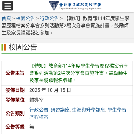
跳
至
選
主
首頁
>
校園公告
>
行政公告
>
【轉知】教育部114年度學生學
單
要
習歷程檔案分享會系列活動第2場次分享會實施計畫，鼓勵師
內
生及家長踴躍報名參加，
容
校園公告
區
【轉知】教育部114年度學生學習歷程檔案分享
公告主旨
會系列活動第2場次分享會實施計畫，鼓勵師生
及家長踴躍報名參加，
發佈日期
2025 年 10 月 15 日
發佈單位
輔導室
行政公告
,
研習講座
,
生涯與升學訊息
,
學生學習
公告類別
歷程檔案
公告等級
無