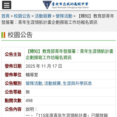
跳
至
選
主
首頁
>
校園公告
>
活動競賽
>
營隊活動
>
【轉知】教育部青年
單
要
發展署：青年生涯領航計畫企劃撰寫工作坊報名資訊
內
校園公告
容
區
【轉知】教育部青年發展署：青年生涯領航計畫
公告主旨
企劃撰寫工作坊報名資訊
發佈日期
2025 年 11 月 17 日
發佈單位
輔導室
公告類別
營隊活動
,
活動競賽
,
生涯與升學訊息
公告等級
無
點閱次數
498
公告內容
說明：
一、「115年度青年生涯領航計畫」已開放報