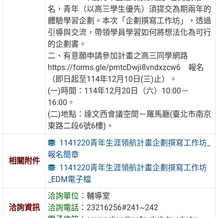
名，青年（以高三學生優先）須提交為期兩年的
體驗學習企劃。本次「企劃撰寫工作坊」，透過
引導與交流，帶領學員學習如何將想法化為可行
的企劃書。
二、有意願申請參加計畫之高三同學網路
https://forms.gle/pmtcDwji8vndxzcw6 報名
（即日起至114年12月10日(三)止）。
(一)時間：114年12月20日（六）10:00－
16:00。
(二)地點：達文西會議空間－羅馬廳(臺北市南京
東路二段6號6樓)。
1141220青年生涯領航計畫企劃撰寫工作坊_
報名簡章
相關附件
1141220青年生涯領航計畫企劃撰寫工作坊
_EDM電子檔
洽詢單位：
輔導室
洽詢資訊
洽詢電話：
23216256#241~242