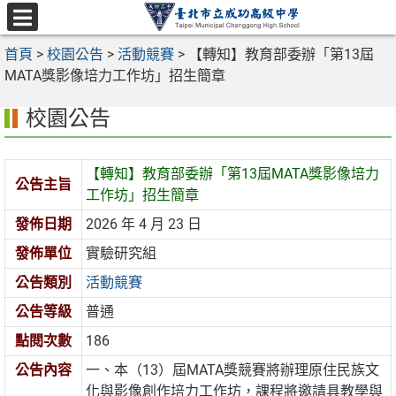
跳
至
選
主
首頁
>
校園公告
>
活動競賽
>
【轉知】教育部委辦「第13屆
單
要
MATA獎影像培力工作坊」招生簡章
內
校園公告
容
區
【轉知】教育部委辦「第13屆MATA獎影像培力
公告主旨
工作坊」招生簡章
發佈日期
2026 年 4 月 23 日
發佈單位
實驗研究組
公告類別
活動競賽
公告等級
普通
點閱次數
186
公告內容
一、本（13）屆MATA獎競賽將辦理原住民族文
化與影像創作培力工作坊，課程將邀請具教學與