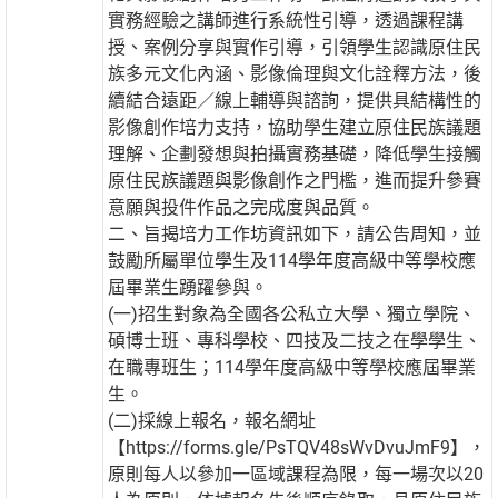
實務經驗之講師進行系統性引導，透過課程講
授、案例分享與實作引導，引領學生認識原住民
族多元文化內涵、影像倫理與文化詮釋方法，後
續結合遠距／線上輔導與諮詢，提供具結構性的
影像創作培力支持，協助學生建立原住民族議題
理解、企劃發想與拍攝實務基礎，降低學生接觸
原住民族議題與影像創作之門檻，進而提升參賽
意願與投件作品之完成度與品質。
二、旨揭培力工作坊資訊如下，請公告周知，並
鼓勵所屬單位學生及114學年度高級中等學校應
屆畢業生踴躍參與。
(一)招生對象為全國各公私立大學、獨立學院、
碩博士班、專科學校、四技及二技之在學學生、
在職專班生；114學年度高級中等學校應屆畢業
生。
(二)採線上報名，報名網址
【https://forms.gle/PsTQV48sWvDvuJmF9】，
原則每人以參加一區域課程為限，每一場次以20