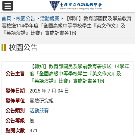
跳
至
選
主
首頁
>
校園公告
>
活動競賽
>
【轉知】教育部國民及學前教育
單
要
署檢送114學年度「全國高級中等學校學生『英文作文』及
內
『英語演講』比賽」實施計畫各1份
容
校園公告
區
【轉知】教育部國民及學前教育署檢送114學年
公告主旨
度「全國高級中等學校學生『英文作文』及
『英語演講』比賽」實施計畫各1份
發佈日期
2025 年 7 月 04 日
發佈單位
實驗研究組
公告類別
活動競賽
公告等級
無
點閱次數
371