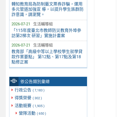
轉知教育局為防制藝文票券詐騙，運用
多元管道加強宣 導，以提升學生族群防
詐意識，請瀏覽。
2026-07-21
生活輔導組
「115年度臺北市教師防災教育外埠參
訪第2梯次 研習」實施計畫案
2026-07-21
生活輔導組
教育部「高級中等以上學校學生就學貸
款作業要點」 第12點、第17點及第18
點修正案
依公告類別彙總
行政公告
( 7,183 )
得獎榮譽
( 302 )
活動競賽
( 1,905 )
營隊活動
( 650 )