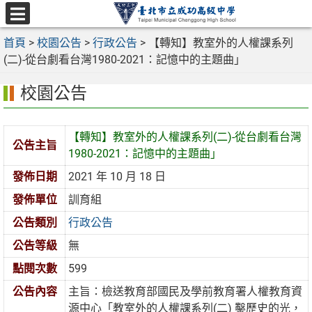
跳
至
選
主
首頁
>
校園公告
>
行政公告
>
【轉知】教室外的人權課系列
單
要
(二)-從台劇看台灣1980-2021：記憶中的主題曲」
內
校園公告
容
區
【轉知】教室外的人權課系列(二)-從台劇看台灣
公告主旨
1980-2021：記憶中的主題曲」
發佈日期
2021 年 10 月 18 日
發佈單位
訓育組
公告類別
行政公告
公告等級
無
點閱次數
599
公告內容
主旨：檢送教育部國民及學前教育署人權教育資
源中心「教室外的人權課系列(二) 鑿歷史的光，