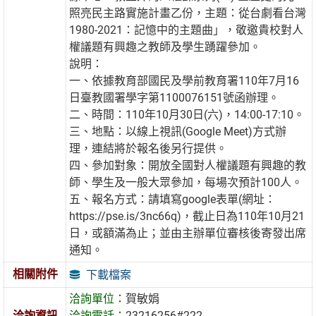
照亮民主路實施計畫乙份，主題：從台劇看台灣
1980-2021：記憶中的主題曲」，敬邀貴校對人
權議題有興趣之教師及學生踴躍參加。
說明：
一、依據教育部國民及學前教育署110年7月16
日臺教國署學字第1100076151號函辦理。
二、時間：110年10月30日(六)，14:00-17:10。
三、地點：以線上視訊(Google Meet)方式辦
理，連結將於報名後另行提供。
四、參加對象：開放全國對人權議題有興趣的教
師、學生及一般大眾參加，每場次預計100人。
五、報名方式：請填寫google表單(網址：
https://pse.is/3nc66q)，截止日為110年10月21
日，或額滿為止；並由主辦單位審核後寄發出席
通知。
相關附件
下載檔案
洽詢單位：
賀敏娟
洽詢資訊
洽詢電話：
23216256#222