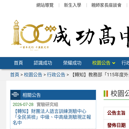
跳
網站導覽
新生入學
親師家長座談會
至
主
要
內
容
區
首頁
認識成功
榮耀成功
校園公告
行
首頁
>
校園公告
>
行政公告
>
【轉知】教務部「115年度
校園
相關公告
2026-07-28
實驗研究組
【轉知】財團法人語言訓練測驗中心
公告主旨
「全民英檢」中級、中高級測驗現正報
名中
發佈日期