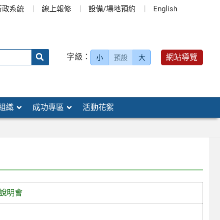
行政系統
線上報修
設備/場地預約
English
送出
字級：
網站導覽
小
預設
大
搜
尋：
組織
成功專區
活動花絮
動說明會