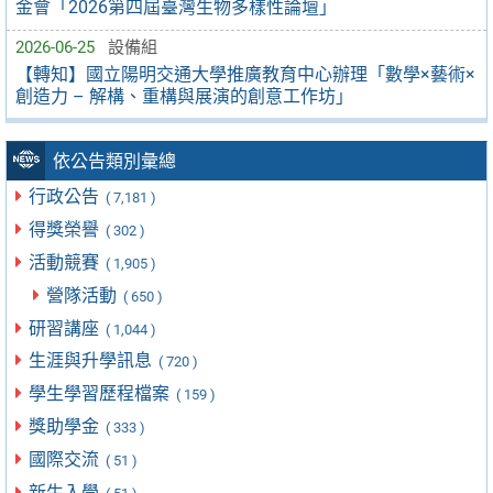
金會「2026第四屆臺灣生物多樣性論壇」
2026-06-25
設備組
【轉知】國立陽明交通大學推廣教育中心辦理「數學×藝術×
創造力 – 解構、重構與展演的創意工作坊」
依公告類別彙總
行政公告
( 7,181 )
得獎榮譽
( 302 )
活動競賽
( 1,905 )
營隊活動
( 650 )
研習講座
( 1,044 )
生涯與升學訊息
( 720 )
學生學習歷程檔案
( 159 )
獎助學金
( 333 )
國際交流
( 51 )
新生入學