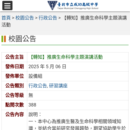
跳
至
選
主
首頁
>
校園公告
>
行政公告
>
【轉知】推廣生命科學主題演講
單
要
活動
內
校園公告
容
區
公告主旨
【轉知】推廣生命科學主題演講活動
發佈日期
2025 年 5 月 06 日
發佈單位
設備組
公告類別
行政公告
,
研習講座
公告等級
無
點閱次數
388
公告內容
說明：
一、本中心為推廣生醫及生命科學相關領域知
識，並結合當前研究發展趨勢，期望協助學生於