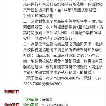
未來進行升學及科系選擇時有所依據，進而激發
其學習動機與興趣，自114年7月起規劃辦理一
系列主題演講活動。
二、活動對象為全國高級中等學校學生，預定每
兩個月辦理一次，每場活動邀請1至2位講師，演
講時間原則上不超過2小時，並將配合學校課程
安排，於課堂時間或課後舉行。
三、為蒐集學生對演講主題之興趣與需求，敬請
貴校教務處協助將下列意願調查表單轉知各學生
社團：https://forms.gle/x1BKEfC1jV64xVY96。
四、敬請貴校協助轉發本活動資訊；倘貴校有意
願協助辦理，或對相關事宜有任何疑問，請逕洽
生命科學研究推動中心執行秘書王毓權博士
（電子信箱：ycwlrh@nycu.edu.tw；電話：02-
2826-7000 分機66260）
相關附件
洽詢單位：
設備組
洽詢資訊
洽詢電話：
23216256#214