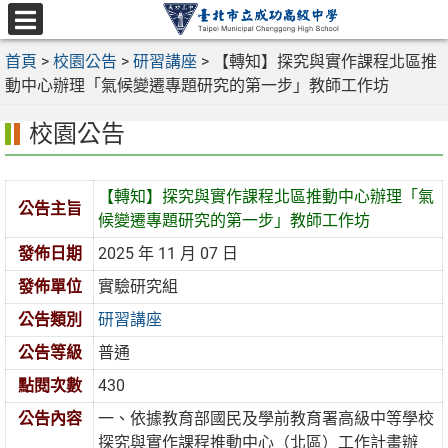
跳
至
選
主
首頁
>
校園公告
>
研習講座
>
【轉知】探究與實作課程北區推
單
要
動中心辦理「氣候變遷專題研究的第一步」教師工作坊
內
校園公告
容
區
【轉知】探究與實作課程北區推動中心辦理「氣
公告主旨
候變遷專題研究的第一步」教師工作坊
發佈日期
2025 年 11 月 07 日
發佈單位
實驗研究組
公告類別
研習講座
公告等級
普通
點閱次數
430
公告內容
一、依據教育部國民及學前教育署高級中等學校
探究與實作課程推動中心（北區）工作計畫辦