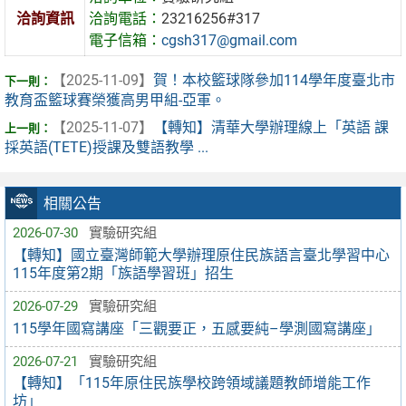
洽詢資訊
洽詢電話：
23216256#317
電子信箱：
cgsh317@gmail.com
【2025-11-09】
賀！本校籃球隊參加114學年度臺北市
教育盃籃球賽榮獲高男甲組-亞軍。
【2025-11-07】
【轉知】清華大學辦理線上「英語 課
採英語(TETE)授課及雙語教學 ...
相關公告
2026-07-30
實驗研究組
【轉知】國立臺灣師範大學辦理原住民族語言臺北學習中心
115年度第2期「族語學習班」招生
2026-07-29
實驗研究組
115學年國寫講座「三觀要正，五感要純–學測國寫講座」
2026-07-21
實驗研究組
【轉知】「115年原住民族學校跨領域議題教師增能工作
坊」