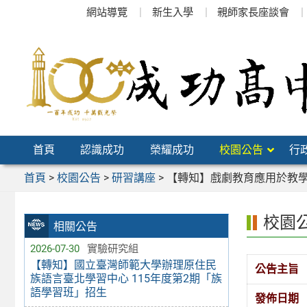
跳
網站導覽
新生入學
親師家長座談會
至
主
要
內
容
區
首頁
認識成功
榮耀成功
校園公告
行
首頁
>
校園公告
>
研習講座
>
【轉知】戲劇教育應用於教學
校園
相關公告
2026-07-30
實驗研究組
【轉知】國立臺灣師範大學辦理原住民
公告主旨
族語言臺北學習中心 115年度第2期「族
語學習班」招生
發佈日期