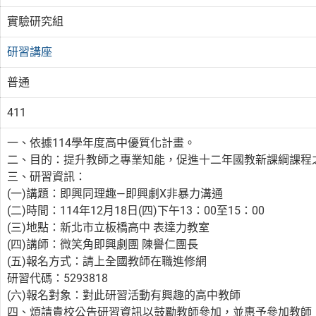
實驗研究組
研習講座
普通
411
一、依據114學年度高中優質化計畫。
二、目的：提升教師之專業知能，促進十二年國教新課綱課程
三、研習資訊：
(一)講題：即興同理趣—即興劇X非暴力溝通
(二)時間：114年12月18日(四)下午13：00至15：00
(三)地點：新北市立板橋高中 表達力教室
(四)講師：微笑角即興劇團 陳譽仁團長
(五)報名方式：請上全國教師在職進修網
研習代碼：5293818
(六)報名對象：對此研習活動有興趣的高中教師
四、煩請貴校公告研習資訊以鼓勵教師參加，並惠予參加教師