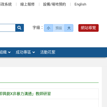
行政系統
線上報修
設備/場地預約
English
送出
字級：
網站導覽
小
預設
大
搜
尋：
組織
成功專區
活動花絮
即興劇X非暴力溝通」教師研習