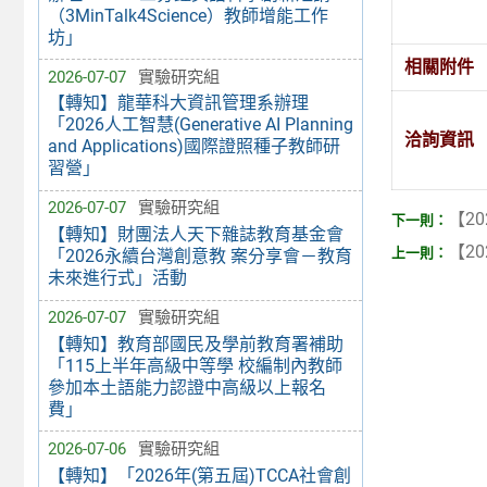
（3MinTalk4Science）教師增能工作
坊」
相關附件
2026-07-07
實驗研究組
【轉知】龍華科大資訊管理系辦理
「2026人工智慧(Generative AI Planning
洽詢資訊
and Applications)國際證照種子教師研
習營」
2026-07-07
實驗研究組
【20
【轉知】財團法人天下雜誌教育基金會
【20
「2026永續台灣創意教 案分享會－教育
未來進行式」活動
2026-07-07
實驗研究組
【轉知】教育部國民及學前教育署補助
「115上半年高級中等學 校編制內教師
參加本土語能力認證中高級以上報名
費」
2026-07-06
實驗研究組
【轉知】「2026年(第五屆)TCCA社會創