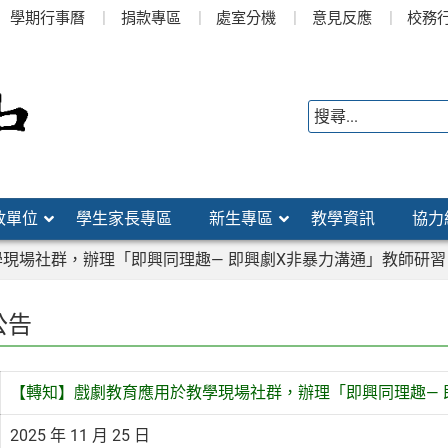
學期行事曆
捐款專區
處室分機
意見反應
校務
政單位
學生家長專區
新生專區
教學資訊
協力
現場社群，辦理「即興同理趣— 即興劇X非暴力溝通」教師研習
公告
【轉知】戲劇教育應用於教學現場社群，辦理「即興同理趣— 
2025 年 11 月 25 日