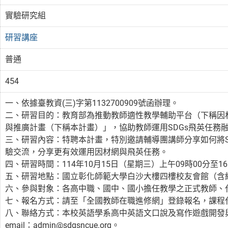
實驗研究組
研習講座
普通
454
一、依據臺教資(三)字第1132700909號函辦理。
二、研習目的：教育部為推動教師適性教學輔助平台（下稱因
與推廣計畫（下稱本計畫）」，協助教師運用SDGs飛英任務
三、研習內容：特聘本計畫，特別邀請輔導團講師分享如何將S
驗交流，分享更有效運用因材網與飛英任務。
四、研習時間：114年10月15日（星期三）上午09時00分至16
五、研習地點：國立彰化師範大學白沙大樓四樓校友會館（含線上Go
六、參與對象：各高中職、國中、國小擔任教學之正式教師、
七、報名方式：請至「全國教師在職進修網」登錄報名，課程代碼 5
八、聯絡方式：本校英語學系高中英語文口說及寫作遊戲開發與推廣計
email：admin@sdgsncue.org。