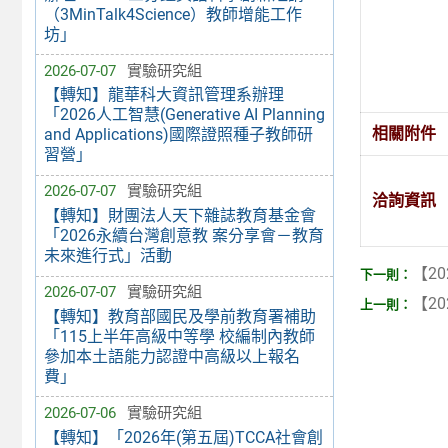
（3MinTalk4Science）教師增能工作
坊」
2026-07-07
實驗研究組
【轉知】龍華科大資訊管理系辦理
「2026人工智慧(Generative AI Planning
相關附件
and Applications)國際證照種子教師研
習營」
2026-07-07
實驗研究組
洽詢資訊
【轉知】財團法人天下雜誌教育基金會
「2026永續台灣創意教 案分享會－教育
未來進行式」活動
【20
2026-07-07
實驗研究組
【20
【轉知】教育部國民及學前教育署補助
「115上半年高級中等學 校編制內教師
參加本土語能力認證中高級以上報名
費」
2026-07-06
實驗研究組
【轉知】「2026年(第五屆)TCCA社會創