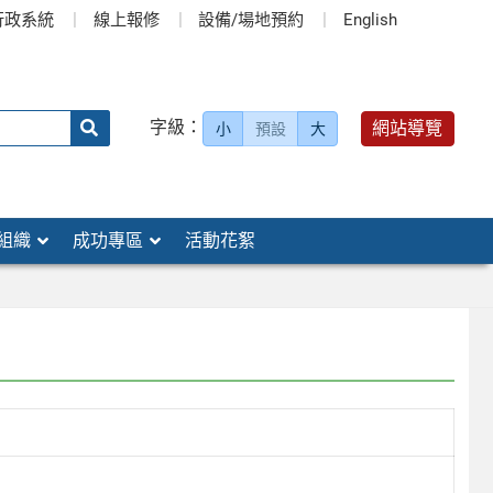
行政系統
線上報修
設備/場地預約
English
送出
字級：
網站導覽
小
預設
大
搜
尋：
組織
成功專區
活動花絮
」