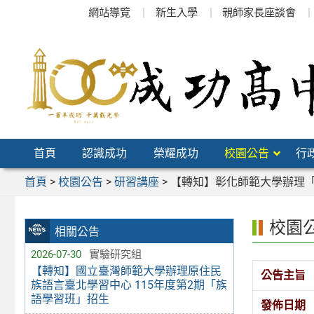
跳
網站導覽
新生入學
親師家長座談會
至
主
要
內
容
區
首頁
認識成功
榮耀成功
校園公告
行
首頁
>
校園公告
>
研習講座
>
【轉知】彰化師範大學辦理「
校園
相關公告
2026-07-30
實驗研究組
【轉知】國立臺灣師範大學辦理原住民
公告主旨
族語言臺北學習中心 115年度第2期「族
語學習班」招生
發佈日期