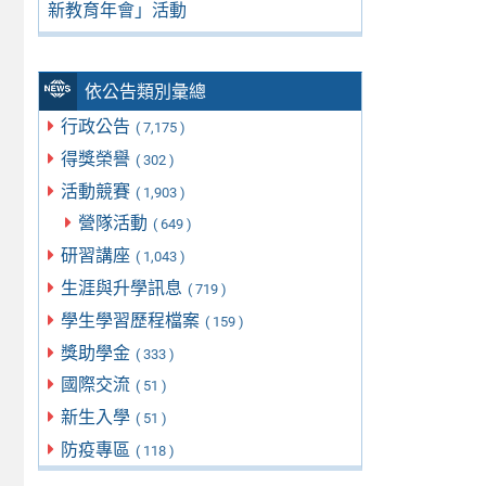
新教育年會」活動
依公告類別彙總
行政公告
( 7,175 )
得獎榮譽
( 302 )
活動競賽
( 1,903 )
營隊活動
( 649 )
研習講座
( 1,043 )
生涯與升學訊息
( 719 )
學生學習歷程檔案
( 159 )
獎助學金
( 333 )
國際交流
( 51 )
新生入學
( 51 )
防疫專區
( 118 )