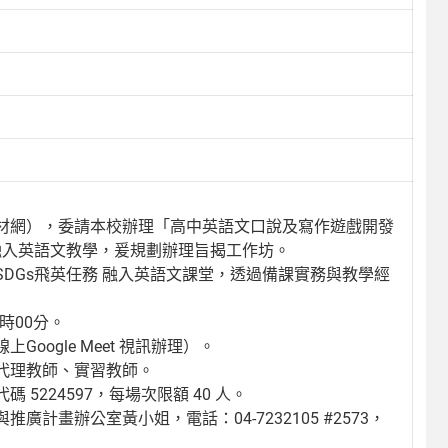
材網），委請本校辦理「高中英語文口說及寫作遊戲開發
融入英語文教學，爰規劃辦理旨揭工作坊。
DGs飛英任務 融入英語文課堂，透過備課實務與教學經
時00分。
ogle Meet 視訊辦理）。
代理教師、實習教師。
224597，每場次限額 40 人。
畫辦公室黃小姐，電話：04-7232105 #2573，