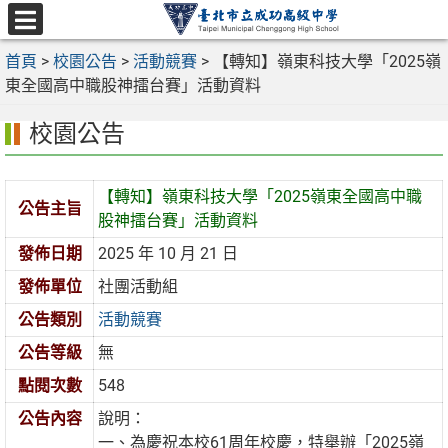
跳
至
選
主
首頁
>
校園公告
>
活動競賽
>
【轉知】嶺東科技大學「2025嶺
單
要
東全國高中職股神擂台賽」活動資料
內
校園公告
容
區
【轉知】嶺東科技大學「2025嶺東全國高中職
公告主旨
股神擂台賽」活動資料
發佈日期
2025 年 10 月 21 日
發佈單位
社團活動組
公告類別
活動競賽
公告等級
無
點閱次數
548
公告內容
說明：
一、為慶祝本校61周年校慶，特舉辦「2025嶺