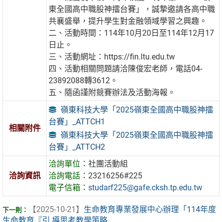
東全國高中職股神擂台賽」，誠摯邀請各高中職
共襄盛舉，提升學生對金融領域學習之興趣。
二、活動時間：114年10月20日至114年12月17
日止。
三、活動網址：https://fin.ltu.edu.tw
四、活動相關問題請洽陳俊宏老師，電話04-
23892088轉3612。
五、隨函謹附競賽辦法及活動海報。
嶺東科技大學「2025嶺東全國高中職股神擂
台賽」_ATTCH1
相關附件
嶺東科技大學「2025嶺東全國高中職股神擂
台賽」_ATTCH2
洽詢單位：
社團活動組
洽詢資訊
洽詢電話：
23216256#225
電子信箱：
studarf225@gafe.cksh.tp.edu.tw
【2025-10-21】
生命教育專業發展中心辦理「114年度
生命教育『引 導思考教學策略 ...