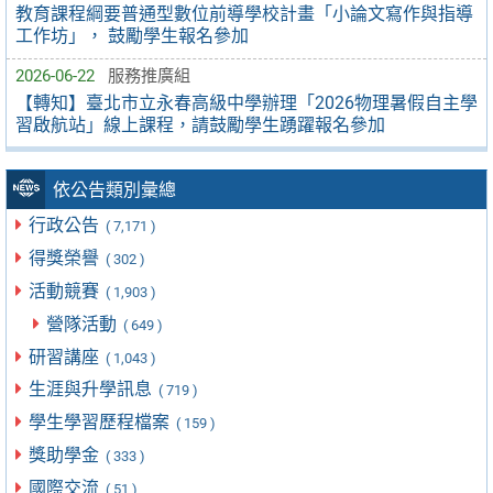
教育課程綱要普通型數位前導學校計畫「小論文寫作與指導
工作坊」， 鼓勵學生報名參加
2026-06-22
服務推廣組
【轉知】臺北市立永春高級中學辦理「2026物理暑假自主學
習啟航站」線上課程，請鼓勵學生踴躍報名參加
依公告類別彙總
行政公告
( 7,171 )
得獎榮譽
( 302 )
活動競賽
( 1,903 )
營隊活動
( 649 )
研習講座
( 1,043 )
生涯與升學訊息
( 719 )
學生學習歷程檔案
( 159 )
獎助學金
( 333 )
國際交流
( 51 )