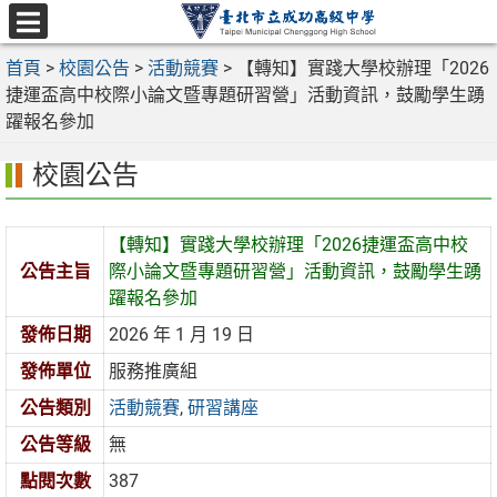
跳
至
選
主
首頁
>
校園公告
>
活動競賽
>
【轉知】實踐大學校辦理「2026
單
要
捷運盃高中校際小論文暨專題研習營」活動資訊，鼓勵學生踴
內
躍報名參加
容
校園公告
區
【轉知】實踐大學校辦理「2026捷運盃高中校
公告主旨
際小論文暨專題研習營」活動資訊，鼓勵學生踴
躍報名參加
發佈日期
2026 年 1 月 19 日
發佈單位
服務推廣組
公告類別
活動競賽
,
研習講座
公告等級
無
點閱次數
387