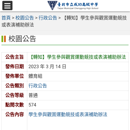
跳
至
選
主
首頁
>
校園公告
>
行政公告
>
【轉知】學生參與觀賞運動競技
單
要
或表演補助辦法
內
校園公告
容
區
公告主旨
【轉知】學生參與觀賞運動競技或表演補助辦法
發佈日期
2023 年 3 月 14 日
發佈單位
體育組
公告類別
行政公告
公告等級
普通
點閱次數
574
公告內容
學生參與觀賞運動競技或表演補助辦法