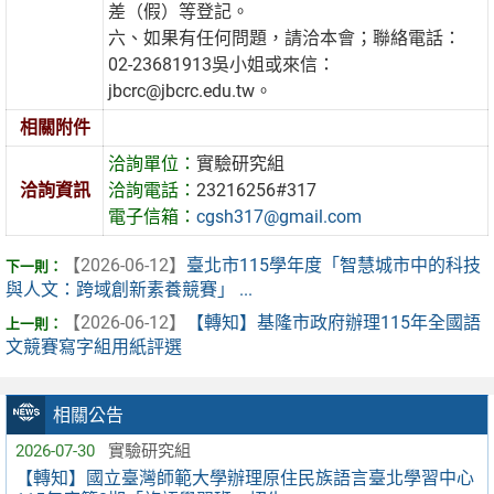
差（假）等登記。
六、如果有任何問題，請洽本會；聯絡電話：
02-23681913吳小姐或來信：
jbcrc@jbcrc.edu.tw。
相關附件
洽詢單位：
實驗研究組
洽詢資訊
洽詢電話：
23216256#317
電子信箱：
cgsh317@gmail.com
【2026-06-12】
臺北市115學年度「智慧城市中的科技
與人文：跨域創新素養競賽」 ...
【2026-06-12】
【轉知】基隆市政府辦理115年全國語
文競賽寫字組用紙評選
相關公告
2026-07-30
實驗研究組
【轉知】國立臺灣師範大學辦理原住民族語言臺北學習中心