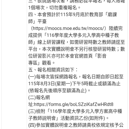
三、欲挑選場次者，請務必提早報名，每人限報
1個場次，切勿重複報名。
四、本會預計於115年9月底於教育部「磨課
師」平臺
（https://moocs.moe.edu.tw/moocs/）陸續完
成提供「116學年度大學多元入學高中種子教
師」線上研習課程，如需研習時數之教師請逕至
平台，本次實體說明會不另行核發研習時數；數
位研習影片亦可於本會官網首頁「影音
專區」觀看。
五、報名相關資訊如下：
(一)每場次皆採網路報名，報名日期自即日起至
115年8月3日(星期一)下午5時截止或額滿為止
(依報名先後順序至額滿為止)。
(二)報名網
址:https://forms.gle/boLSZziKafZwHRdt8
(三)檢附「116學年度大學多元入學方案高中種
子教師説明會」活動資訊乙份(如附件)。
(四)參加實體說明會之教師請貴校依規定核予公