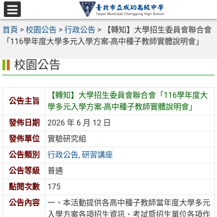
跳
至
選
主
首頁
>
校園公告
>
行政公告
>
【轉知】大學招生委員會聯合會
單
要
「116學年度大學多元入學方案-高中種子教師實體說明會」
內
校園公告
容
區
【轉知】大學招生委員會聯合會「116學年度大
公告主旨
學多元入學方案-高中種子教師實體說明會」
發佈日期
2026 年 6 月 12 日
發佈單位
實驗研究組
公告類別
行政公告
,
研習講座
公告等級
普通
點閱次數
175
公告內容
一、本活動提供各高中種子教師當年度大學多元
入學方案各項招生資訊、考試暨招生單位各項作