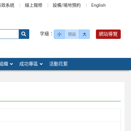
行政系統
線上報修
設備/場地預約
English
送出
字級：
網站導覽
小
預設
大
搜
尋：
組織
成功專區
活動花絮