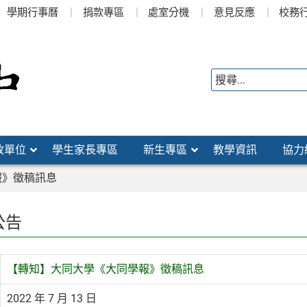
學期行事曆
捐款專區
處室分機
意見反應
校務
政單位
學生家長專區
新生專區
教學資訊
協力
報》徵稿訊息
公告
【轉知】大同大學《大同學報》徵稿訊息
2022 年 7 月 13 日