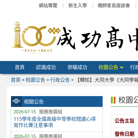
跳
網站導覽
新生入學
親師家長座談會
至
主
要
內
容
區
首頁
認識成功
榮耀成功
校園公告
行
首頁
>
校園公告
>
行政公告
>
【轉知】大同大學《大同學
校園
相關公告
2026-07-15
服務推廣組
115學年度全國高級中等學校閱讀心得
公告主旨
寫作比賽注意事項
發佈日期
2026-07-15
服務推廣組