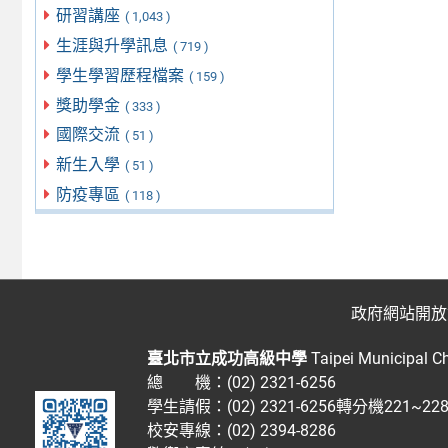
研習講座
( 1,043 )
生涯與升學訊息
( 719 )
學生學習歷程檔案
( 159 )
獎助學金
( 333 )
國際交流
( 51 )
新生入學
( 51 )
防疫專區
( 118 )
政府網站開放
臺北市立成功高級中學
Taipei Municipal C
總 機：(02) 2321-6256
學生請假：(02) 2321-6256轉分機221~2
校安專線：(02) 2394-8286