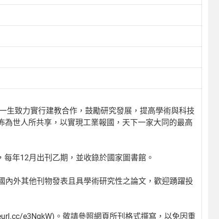
生一生致力實行建教合作，鼓勵研究發展，提高學術與科技
佈為世人所共享，以實現工業報國，天下一家大同的最高
期刊，每年12月出刊乙期，並收錄於國家圖書館。
曾在國內外其他刊物發表且具學術研究性之論文，歡迎踴躍投
eurl.cc/e3NgkW)。敬請參照網頁所刊格式撰寫，以免因重