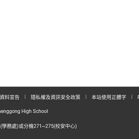
資料宣告
隱私權及資訊安全政策
本站使用正體字
henggong High School
28(學務處)或分機271~275(校安中心)