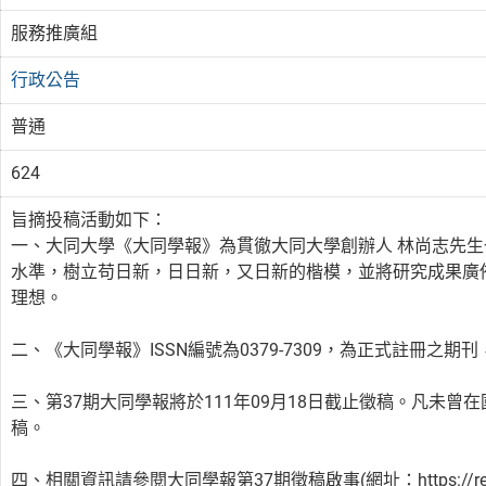
服務推廣組
行政公告
普通
624
旨摘投稿活動如下：
一、大同大學《大同學報》為貫徹大同大學創辦人 林尚志先
水準，樹立苟日新，日日新，又日新的楷模，並將研究成果廣
理想。
二、《大同學報》ISSN編號為0379-7309，為正式註冊之
三、第37期大同學報將於111年09月18日截止徵稿。凡未
稿。
四、相關資訊請參閱大同學報第37期徵稿啟事(網址：https://r